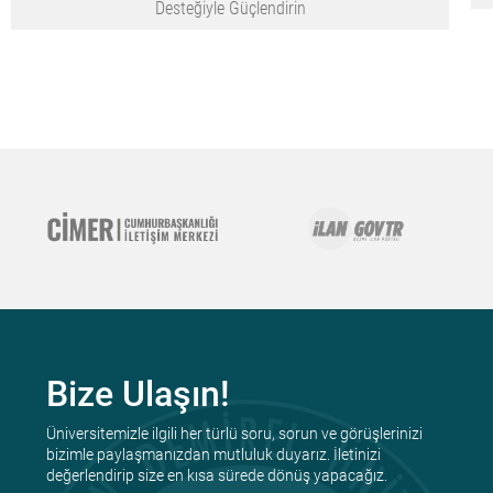
Desteğiyle Güçlendirin
Bize Ulaşın!
Üniversitemizle ilgili her türlü soru, sorun ve görüşlerinizi
bizimle paylaşmanızdan mutluluk duyarız. İletinizi
değerlendirip size en kısa sürede dönüş yapacağız.