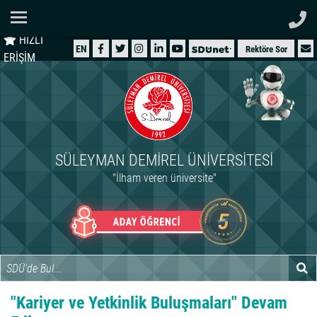
Ana Sayfa
HIZLI
ÜNİVERSİTEMİZ
EN
Rektöre Sor
ERİŞİM
AKADEMİK
ÖĞRENCİ
İDARİ
SÜLEYMAN DEMIREL ÜNIVERSITESI
ARAŞTIRMA
"İlham veren üniversite"
HASTANELER
INTERNATIONAL
"Kariyer ve Yetkinlik Buluşmaları" Devam