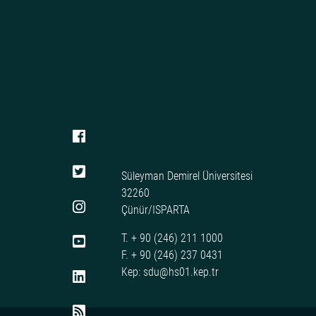
Süleyman Demirel Üniversitesi
32260
Çünür/ISPARTA
T. + 90 (246) 211 1000
F. + 90 (246) 237 0431
Kep: sdu@hs01.kep.tr