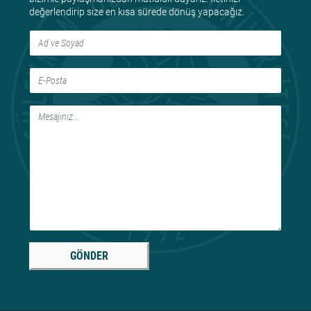
değerlendirip size en kısa sürede dönüş yapacağız.
GÖNDER