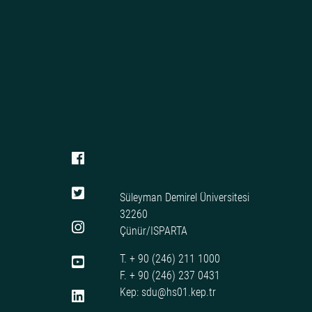
Süleyman Demirel Üniversitesi
32260
Çünür/ISPARTA
T. + 90 (246) 211 1000
F. + 90 (246) 237 0431
Kep: sdu@hs01.kep.tr