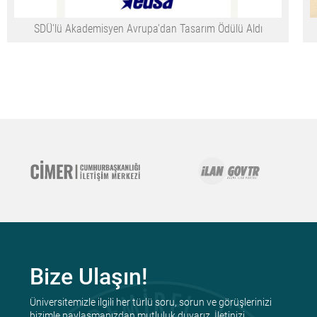
SDÜ'lü Akademisyen Avrupa'dan Tasarım Ödülü Aldı
Bize Ulaşın!
Üniversitemizle ilgili her türlü soru, sorun ve görüşlerinizi
bizimle paylaşmanızdan mutluluk duyarız. İletinizi