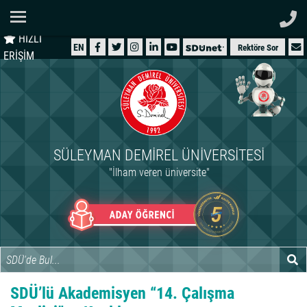
Ana Sayfa
HIZLI
ÜNİVERSİTEMİZ
EN
Rektöre Sor
ERİŞİM
AKADEMİK
ÖĞRENCİ
İDARİ
SÜLEYMAN DEMIREL ÜNIVERSITESI
ARAŞTIRMA
"İlham veren üniversite"
HASTANELER
INTERNATIONAL
SDÜ’lü Akademisyen “14. Çalışma