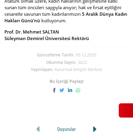
Atatürk olmak üzere, kadın haklarının gelişmesine katkı
sunan tüm öncüleri saygıyla anıyor; hak ve fırsat eşitliğini
cesaretle savunan tüm kadınlarımızın
5 Aralık Dünya Kadın
Hakları Günü’nü
kutluyorum.
Prof. Dr. Mehmet SALTAN
Süleyman Demirel Üniversitesi Rektörü
Güncelleme Tarihi:
05.12.2025
Okunma Sayısı:
3622
Yayınlayan:
Kurumsal İletişim Merkezi
Bu İçeriği Paylaş!
Duyurular