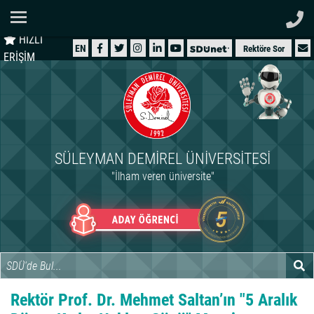
Ana Sayfa
HIZLI
ÜNİVERSİTEMİZ
EN
Rektöre Sor
ERİŞİM
AKADEMİK
ÖĞRENCİ
İDARİ
SÜLEYMAN DEMIREL ÜNIVERSITESI
ARAŞTIRMA
"İlham veren üniversite"
HASTANELER
INTERNATIONAL
Rektör Prof. Dr. Mehmet Saltan’ın "5 Aralık