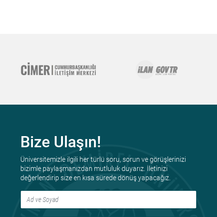
Bize Ulaşın!
Üniversitemizle ilgili her türlü soru, sorun ve görüşlerinizi
bizimle paylaşmanızdan mutluluk duyarız. İletinizi
değerlendirip size en kısa sürede dönüş yapacağız.