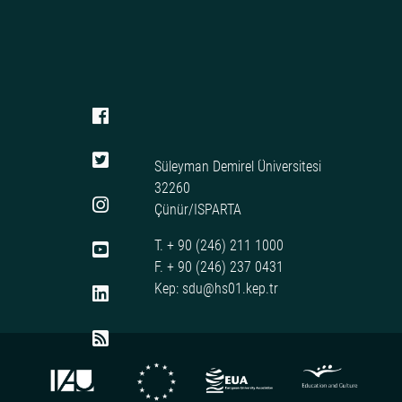
Süleyman Demirel Üniversitesi
32260
Çünür/ISPARTA
T. + 90 (246) 211 1000
F. + 90 (246) 237 0431
Kep: sdu@hs01.kep.tr