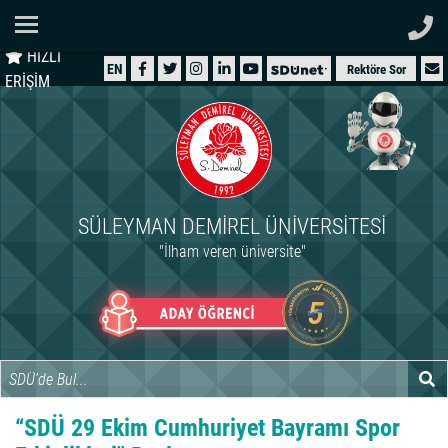
Ana Sayfa
HIZLI
ÜNİVERSİTEMİZ
EN
Rektöre Sor
ERİŞİM
AKADEMİK
ÖĞRENCİ
İDARİ
SÜLEYMAN DEMIREL ÜNIVERSITESI
ARAŞTIRMA
"İlham veren üniversite"
HASTANELER
INTERNATIONAL
“SDÜ 29 Ekim Cumhuriyet Bayramı Spor