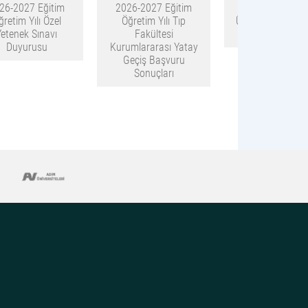
26-2027 Eğitim
2026-2027 Eğitim
“SDÜ Çocuk
ğretim Yılı Özel
Öğretim Yılı Tıp
Üniversitesi” Kayı
Yetenek Sınavı
Fakültesi
Devam Ediyo
Duyurusu
Kurumlararası Yatay
Geçiş Başvuru
Sonuçları