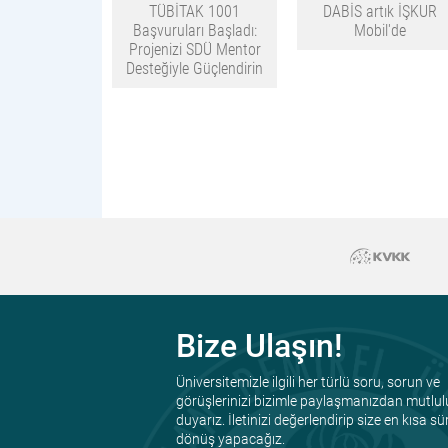
TÜBİTAK 1001
DABİS artık İŞKUR
Başvuruları Başladı:
Mobil'de
Projenizi SDÜ Mentor
Desteğiyle Güçlendirin
Bize Ulaşın!
Üniversitemizle ilgili her türlü soru, sorun ve
görüşlerinizi bizimle paylaşmanızdan mutlul
duyarız. İletinizi değerlendirip size en kısa s
dönüş yapacağız.