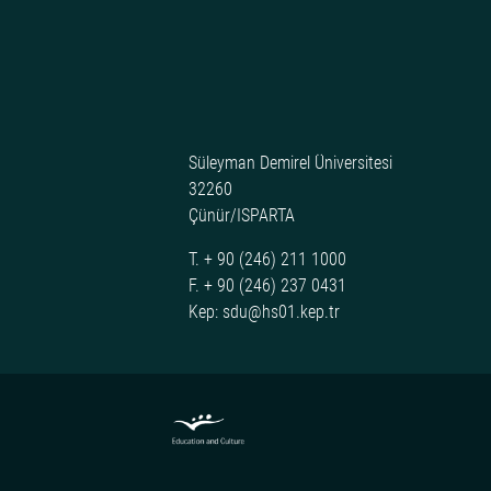
Süleyman Demirel Üniversitesi
32260
Çünür/ISPARTA
T. + 90 (246) 211 1000
F. + 90 (246) 237 0431
Kep: sdu@hs01.kep.tr