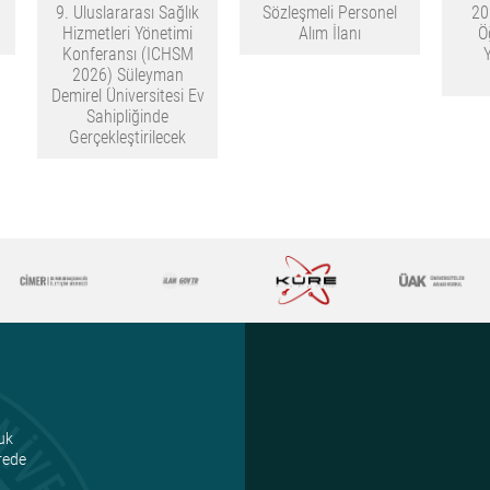
9. Uluslararası Sağlık
Sözleşmeli Personel
20
Hizmetleri Yönetimi
Alım İlanı
Ö
Konferansı (ICHSM
2026) Süleyman
Demirel Üniversitesi Ev
Sahipliğinde
Gerçekleştirilecek
uk
ürede