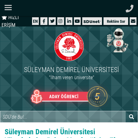
Ana Sayfa
HIZLI
ÜNİVERSİTEMİZ
EN
Rektöre Sor
ERİŞİM
AKADEMİK
ÖĞRENCİ
İDARİ
SÜLEYMAN DEMIREL ÜNIVERSITESI
ARAŞTIRMA
"İlham veren üniversite"
HASTANELER
INTERNATIONAL
Süleyman Demirel Üniversitesi