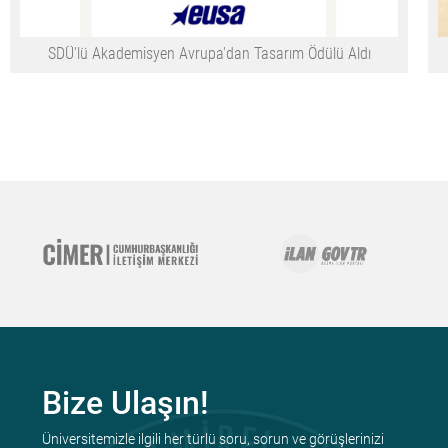
SDÜ'lü Akademisyen Avrupa'dan Tasarım Ödülü Aldı
Bize Ulaşın!
Üniversitemizle ilgili her türlü soru, sorun ve görüşlerinizi