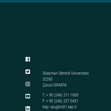
Süleyman Demirel Üniversitesi
32260
Çünür/ISPARTA
T. + 90 (246) 211 1000
F. + 90 (246) 237 0431
Kep: sdu@hs01.kep.tr