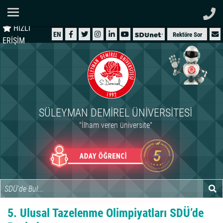
Ana Sayfa
HIZLI
ÜNİVERSİTEMİZ
EN
Rektöre Sor
ERİŞİM
AKADEMİK
ÖĞRENCİ
İDARİ
SÜLEYMAN DEMIREL ÜNIVERSITESI
ARAŞTIRMA
"İlham veren üniversite"
HASTANELER
INTERNATIONAL
5. Ulusal Tazelenme Olimpiyatları SDÜ’de