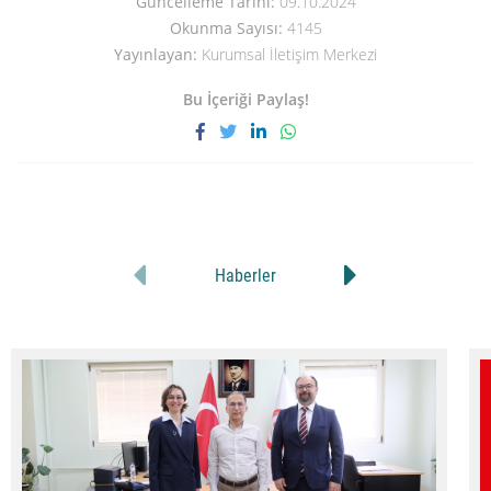
Güncelleme Tarihi:
09.10.2024
Okunma Sayısı:
4145
Yayınlayan:
Kurumsal İletişim Merkezi
Bu İçeriği Paylaş!
Haberler