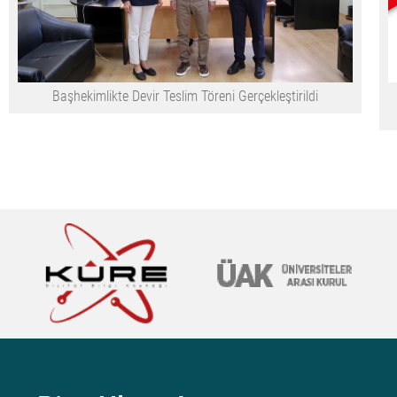
Başhekimlikte Devir Teslim Töreni Gerçekleştirildi