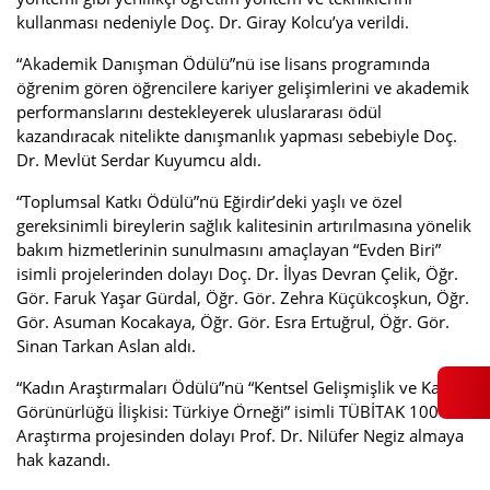
kullanması nedeniyle Doç. Dr. Giray Kolcu’ya verildi.
“Akademik Danışman Ödülü”nü ise lisans programında
öğrenim gören öğrencilere kariyer gelişimlerini ve akademik
performanslarını destekleyerek uluslararası ödül
kazandıracak nitelikte danışmanlık yapması sebebiyle Doç.
Dr. Mevlüt Serdar Kuyumcu aldı.
“Toplumsal Katkı Ödülü”nü Eğirdir’deki yaşlı ve özel
gereksinimli bireylerin sağlık kalitesinin artırılmasına yönelik
bakım hizmetlerinin sunulmasını amaçlayan “Evden Biri”
isimli projelerinden dolayı Doç. Dr. İlyas Devran Çelik, Öğr.
Gör. Faruk Yaşar Gürdal, Öğr. Gör. Zehra Küçükcoşkun, Öğr.
Gör. Asuman Kocakaya, Öğr. Gör. Esra Ertuğrul, Öğr. Gör.
Sinan Tarkan Aslan aldı.
“Kadın Araştırmaları Ödülü”nü “Kentsel Gelişmişlik ve Kadın
Görünürlüğü İlişkisi: Türkiye Örneği” isimli TÜBİTAK 1001
Araştırma projesinden dolayı Prof. Dr. Nilüfer Negiz almaya
hak kazandı.