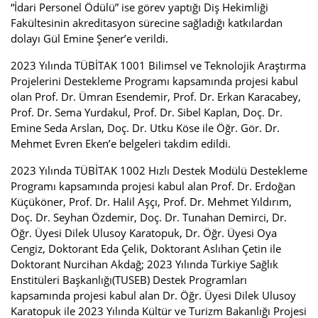
“İdari Personel Ödülü” ise görev yaptığı Diş Hekimliği
Fakültesinin akreditasyon sürecine sağladığı katkılardan
dolayı Gül Emine Şener’e verildi.
2023 Yılında TÜBİTAK 1001 Bilimsel ve Teknolojik Araştırma
Projelerini Destekleme Programı kapsamında projesi kabul
olan Prof. Dr. Ümran Esendemir, Prof. Dr. Erkan Karacabey,
Prof. Dr. Sema Yurdakul, Prof. Dr. Sibel Kaplan, Doç. Dr.
Emine Seda Arslan, Doç. Dr. Utku Köse ile Öğr. Gör. Dr.
Mehmet Evren Eken’e belgeleri takdim edildi.
2023 Yılında TÜBİTAK 1002 Hızlı Destek Modülü Destekleme
Programı kapsamında projesi kabul alan Prof. Dr. Erdoğan
Küçüköner, Prof. Dr. Halil Aşçı, Prof. Dr. Mehmet Yıldırım,
Doç. Dr. Seyhan Özdemir, Doç. Dr. Tunahan Demirci, Dr.
Öğr. Üyesi Dilek Ulusoy Karatopuk, Dr. Öğr. Üyesi Oya
Cengiz, Doktorant Eda Çelik, Doktorant Aslıhan Çetin ile
Doktorant Nurcihan Akdağ; 2023 Yılında Türkiye Sağlık
Enstitüleri Başkanlığı(TUSEB) Destek Programları
kapsamında projesi kabul alan Dr. Öğr. Üyesi Dilek Ulusoy
Karatopuk ile 2023 Yılında Kültür ve Turizm Bakanlığı Projesi