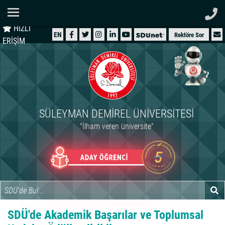
Ana Sayfa
HIZLI
ÜNİVERSİTEMİZ
EN
Rektöre Sor
ERİŞİM
AKADEMİK
ÖĞRENCİ
İDARİ
SÜLEYMAN DEMIREL ÜNIVERSITESI
ARAŞTIRMA
"İlham veren üniversite"
HASTANELER
INTERNATIONAL
SDÜ'de Akademik Başarılar ve Toplumsal