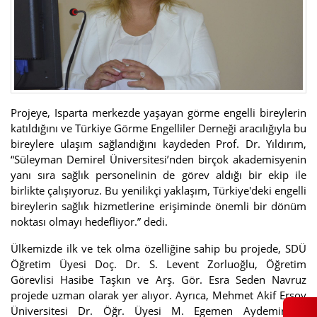
Projeye, Isparta merkezde yaşayan görme engelli bireylerin
katıldığını ve Türkiye Görme Engelliler Derneği aracılığıyla bu
bireylere ulaşım sağlandığını kaydeden Prof. Dr. Yıldırım,
“Süleyman Demirel Üniversitesi’nden birçok akademisyenin
yanı sıra sağlık personelinin de görev aldığı bir ekip ile
birlikte çalışıyoruz. Bu yenilikçi yaklaşım, Türkiye'deki engelli
bireylerin sağlık hizmetlerine erişiminde önemli bir dönüm
noktası olmayı hedefliyor.” dedi.
Ülkemizde ilk ve tek olma özelliğine sahip bu projede, SDÜ
Öğretim Üyesi Doç. Dr. S. Levent Zorluoğlu, Öğretim
Görevlisi Hasibe Taşkın ve Arş. Gör. Esra Seden Navruz
projede uzman olarak yer alıyor. Ayrıca, Mehmet Akif Ersoy
Üniversitesi Dr. Öğr. Üyesi M. Egemen Aydemir ve