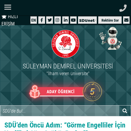
Ana Sayfa
HIZLI
ÜNİVERSİTEMİZ
EN
Rektöre Sor
ERİŞİM
AKADEMİK
ÖĞRENCİ
İDARİ
SÜLEYMAN DEMIREL ÜNIVERSITESI
ARAŞTIRMA
"İlham veren üniversite"
HASTANELER
INTERNATIONAL
SDÜ’den Öncü Adım: “Görme Engelliler İçin