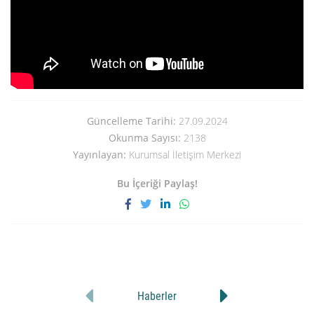
Güncelleme Tarihi:
27.09.2024
Okunma Sayısı:
2138
Yayınlayan:
Kurumsal İletişim Merkezi
Bu İçeriği Paylaş!
Haberler