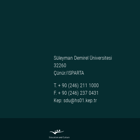
Süleyman Demirel Üniversitesi
32260
Çünür/ISPARTA
T. + 90 (246) 211 1000
F. + 90 (246) 237 0431
Kep: sdu@hs01.kep.tr