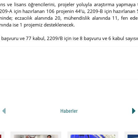
ns ve lisans öğrencilerini, projeler yoluyla araştırma yapma
209-A için hazırlanan 106 projenin 44’ü, 2209-B için hazırlana
; eczacılık alanında 20, mühendislik alanında 11, fen edebiy
alanında ise 1 projemiz desteklenecek.
başvuru ve 77 kabul, 2209/B için ise 8 başvuru ve 6 kabul sayısın
Haberler