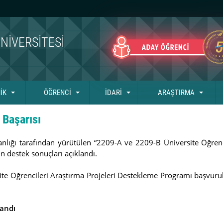
NIVERSITESI
İK
ÖĞRENCİ
İDARİ
ARAŞTIRMA
 Başarısı
nlığı tarafından yürütülen “2209-A ve 2209-B Üniversite Öğrenc
 destek sonuçları açıklandı.
te Öğrencileri Araştırma Projeleri Destekleme Programı başvurul
zandı