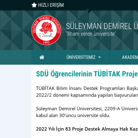
HIZLI ERİŞİM
SÜLEYMAN DEMIREL Ü
"İlham veren üniversite"
Ana Sayfa
ÜNİVERSİTEMİZ
AKADEM
SDÜ Öğrencilerinin TÜBİTAK Proje
TÜBİTAK Bilim İnsanı Destek Programları Başka
2022/2 dönemi kapsamında yapılan başvuruların
Süleyman Demirel Üniversitesi, 2209-A Üniversi
kabul alan 30’uncu üniversite oldu.
2022 Yılı İçin 83 Proje Destek Almaya Hak Ka