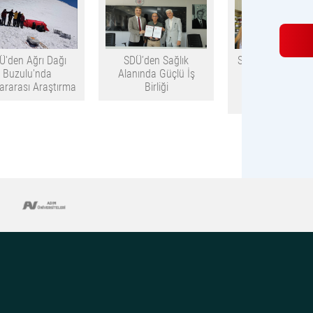
Ü'den Ağrı Dağı
SDÜ’den Sağlık
SDÜ TÜBİTAK Des
Buzulu'nda
Alanında Güçlü İş
Projeleri ve Bili
lararası Araştırma
Birliği
Başarılarıyla Di
Çekiyor