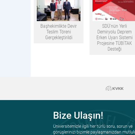
Başhekimlikte Devir
SDÜ'nün Yerli
Teslim Töreni
Demiryolu Deprem
Gerçekleştirildi
Erken Uyarı Sistemi
Projesine TÜBİTAK
Desteği
Bize Ulaşın!
Üniversitemizle ilgili her türlü soru, sorun ve
görüşlerinizi bizimle paylaşmanızdan mutlul