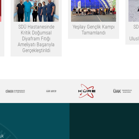
SDÜ Hastanesinde
Yeşilay Gençlik Kampı
SD
Kritik Doğumsal
Tamamlandı
Diyafram Fıtığı
Ulus
Ameliyatı Başarıyla
Gerçekleştirildi
uk