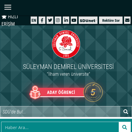
Ana Sayfa
HIZLI
ÜNİVERSİTEMİZ
EN
Rektöre Sor
ERİŞİM
AKADEMİK
ÖĞRENCİ
İDARİ
SÜLEYMAN DEMIREL ÜNIVERSITESI
ARAŞTIRMA
"İlham veren üniversite"
HASTANELER
INTERNATIONAL