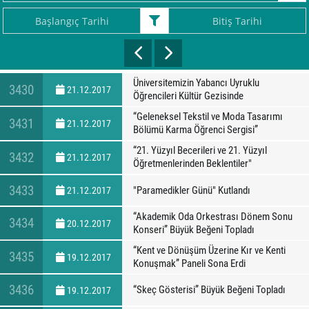
Üniversitemizin Yabancı Uyruklu
3430
21.12.2017
Öğrencileri Kültür Gezisinde
“Geleneksel Tekstil ve Moda Tasarımı
3431
21.12.2017
Bölümü Karma Öğrenci Sergisi”
“21. Yüzyıl Becerileri ve 21. Yüzyıl
3432
21.12.2017
Öğretmenlerinden Beklentiler"
3433
"Paramedikler Günü" Kutlandı
21.12.2017
“Akademik Oda Orkestrası Dönem Sonu
3434
20.12.2017
Konseri” Büyük Beğeni Topladı
“Kent ve Dönüşüm Üzerine Kır ve Kenti
3435
19.12.2017
Konuşmak” Paneli Sona Erdi
3436
“Skeç Gösterisi” Büyük Beğeni Topladı
19.12.2017