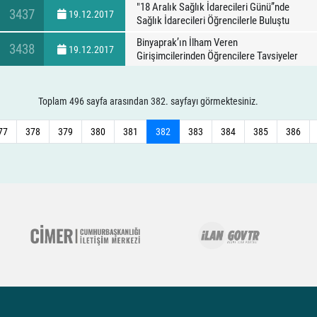
"18 Aralık Sağlık İdarecileri Günü”nde
3437
19.12.2017
Sağlık İdarecileri Öğrencilerle Buluştu
Binyaprak’ın İlham Veren
3438
19.12.2017
Girişimcilerinden Öğrencilere Tavsiyeler
Toplam 496 sayfa arasından 382. sayfayı görmektesiniz.
77
378
379
380
381
382
383
384
385
386