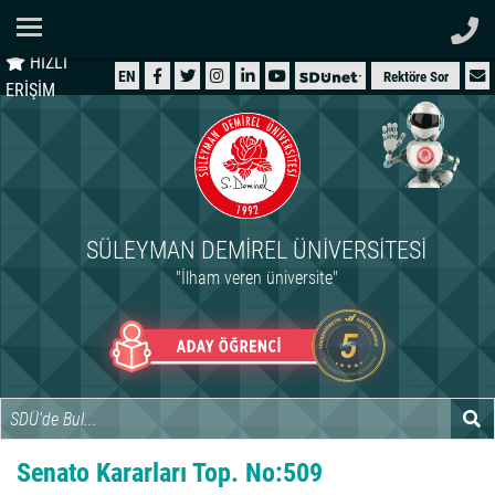
Ana Sayfa
HIZLI
ÜNİVERSİTEMİZ
EN
Rektöre Sor
ERİŞİM
AKADEMİK
ÖĞRENCİ
İDARİ
SÜLEYMAN DEMIREL ÜNIVERSITESI
ARAŞTIRMA
"İlham veren üniversite"
HASTANELER
INTERNATIONAL
Senato Kararları Top. No:509