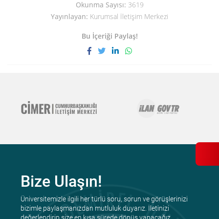
Okunma Sayısı:
3619
Yayınlayan:
Kurumsal İletişim Merkezi
Bu İçeriği Paylaş!
Bize Ulaşın!
Üniversitemizle ilgili her türlü soru, sorun ve görüşlerinizi
bizimle paylaşmanızdan mutluluk duyarız. İletinizi
değerlendirip size en kısa sürede dönüş yapacağız.