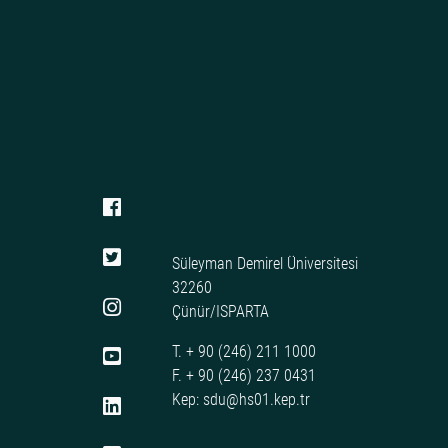
Süleyman Demirel Üniversitesi
32260
Çünür/ISPARTA
T. + 90 (246) 211 1000
F. + 90 (246) 237 0431
Kep: sdu@hs01.kep.tr