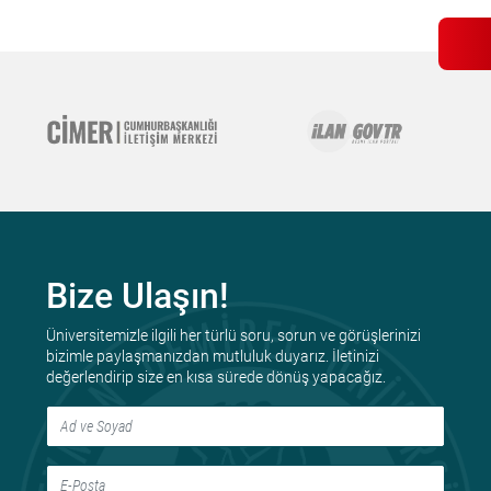
Bize Ulaşın!
Üniversitemizle ilgili her türlü soru, sorun ve görüşlerinizi
bizimle paylaşmanızdan mutluluk duyarız. İletinizi
değerlendirip size en kısa sürede dönüş yapacağız.