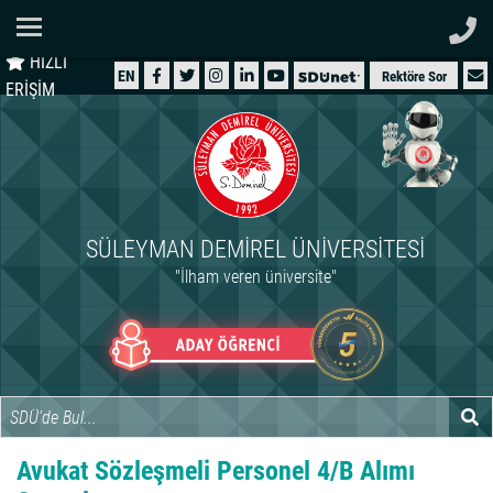
Ana Sayfa
HIZLI
ÜNİVERSİTEMİZ
EN
Rektöre Sor
ERİŞİM
AKADEMİK
ÖĞRENCİ
İDARİ
SÜLEYMAN DEMIREL ÜNIVERSITESI
ARAŞTIRMA
"İlham veren üniversite"
HASTANELER
INTERNATIONAL
Avukat Sözleşmeli Personel 4/B Alımı