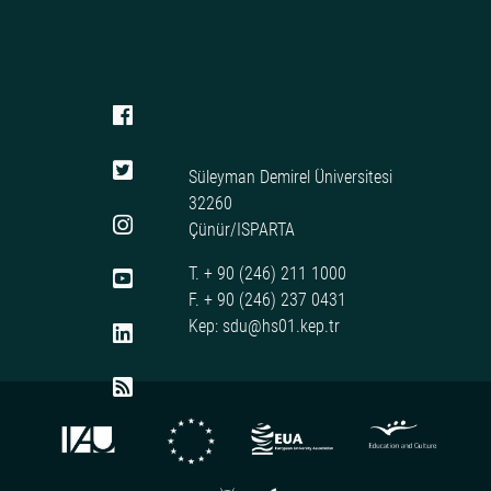
Süleyman Demirel Üniversitesi
32260
Çünür/ISPARTA
T. + 90 (246) 211 1000
F. + 90 (246) 237 0431
Kep: sdu@hs01.kep.tr