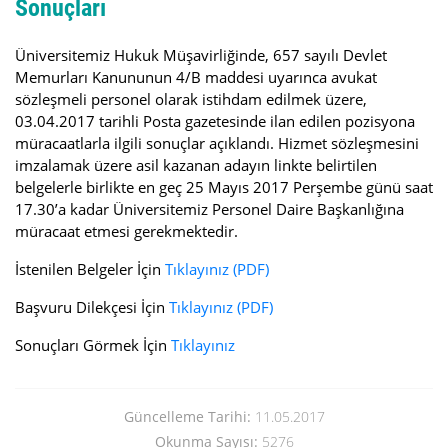
Sonuçları
Üniversitemiz Hukuk Müşavirliğinde, 657 sayılı Devlet
Memurları Kanununun 4/B maddesi uyarınca avukat
sözleşmeli personel olarak istihdam edilmek üzere,
03.04.2017 tarihli Posta gazetesinde ilan edilen pozisyona
müracaatlarla ilgili sonuçlar açıklandı. Hizmet sözleşmesini
imzalamak üzere asil kazanan adayın linkte belirtilen
belgelerle birlikte en geç 25 Mayıs 2017 Perşembe günü saat
17.30’a kadar Üniversitemiz Personel Daire Başkanlığına
müracaat etmesi gerekmektedir.
İstenilen Belgeler İçin
Tıklayınız
(PDF)
Başvuru Dilekçesi İçin
Tıklayınız
(PDF)
Sonuçları Görmek İçin
Tıklayınız
Güncelleme Tarihi:
11.05.2017
Okunma Sayısı:
5276