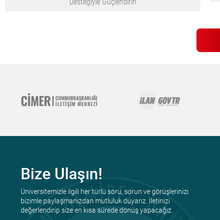
Desteğiyle Güçlendirin
Bize Ulaşın!
Üniversitemizle ilgili her türlü soru, sorun ve görüşlerinizi
bizimle paylaşmanızdan mutluluk duyarız. İletinizi
değerlendirip size en kısa sürede dönüş yapacağız.