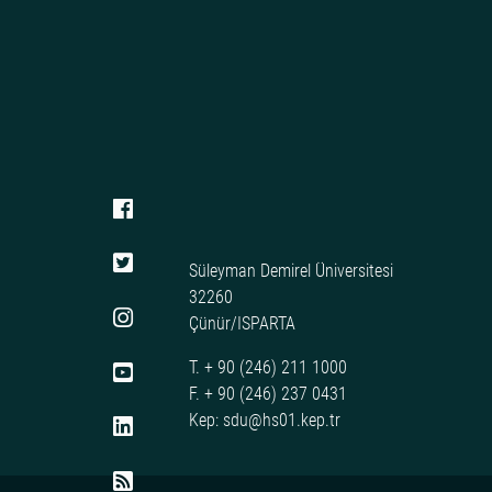
Süleyman Demirel Üniversitesi
32260
Çünür/ISPARTA
T. + 90 (246) 211 1000
F. + 90 (246) 237 0431
Kep: sdu@hs01.kep.tr