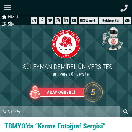
Ana Sayfa
HIZLI
ÜNİVERSİTEMİZ
EN
Rektöre Sor
ERİŞİM
AKADEMİK
ÖĞRENCİ
İDARİ
SÜLEYMAN DEMIREL ÜNIVERSITESI
ARAŞTIRMA
"İlham veren üniversite"
HASTANELER
INTERNATIONAL
TBMYO’da “Karma Fotoğraf Sergisi”