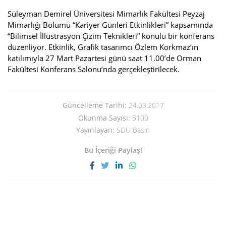
Süleyman Demirel Üniversitesi Mimarlık Fakültesi Peyzaj
Mimarlığı Bölümü “Kariyer Günleri Etkinlikleri” kapsamında
“Bilimsel İllüstrasyon Çizim Teknikleri” konulu bir konferans
düzenliyor. Etkinlik, Grafik tasarımcı Özlem Korkmaz’ın
katılımıyla 27 Mart Pazartesi günü saat 11.00’de Orman
Fakültesi Konferans Salonu’nda gerçekleştirilecek.
Güncelleme Tarihi:
24.03.2017
Okunma Sayısı:
3100
Yayınlayan:
SDÜ Basın
Bu İçeriği Paylaş!