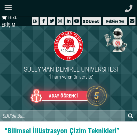
Ana Sayfa
HIZLI
ÜNİVERSİTEMİZ
EN
Rektöre Sor
ERİŞİM
AKADEMİK
ÖĞRENCİ
İDARİ
SÜLEYMAN DEMIREL ÜNIVERSITESI
ARAŞTIRMA
"İlham veren üniversite"
HASTANELER
INTERNATIONAL
“Bilimsel İllüstrasyon Çizim Teknikleri”