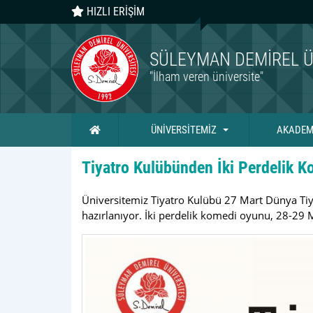
HIZLI ERİŞİM
SÜLEYMAN DEMIREL Ü
"İlham veren üniversite"
Ana Sayfa
ÜNİVERSİTEMİZ
AKADEM
Tiyatro Kulübünden İki Perdelik K
Üniversitemiz Tiyatro Kulübü 27 Mart Dünya Ti
hazırlanıyor. İki perdelik komedi oyunu, 28-29 