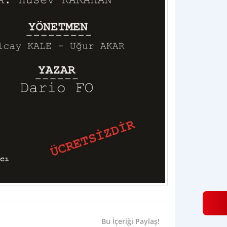
Bu İçeriği Paylaş!