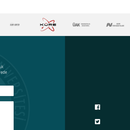
uk
ürede