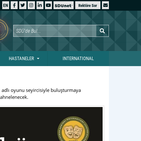
EN
Rektöre Sor
HASTANELER
INTERNATIONAL
dlı oyunu seyircisiyle buluşturmaya
 sahnelenecek.