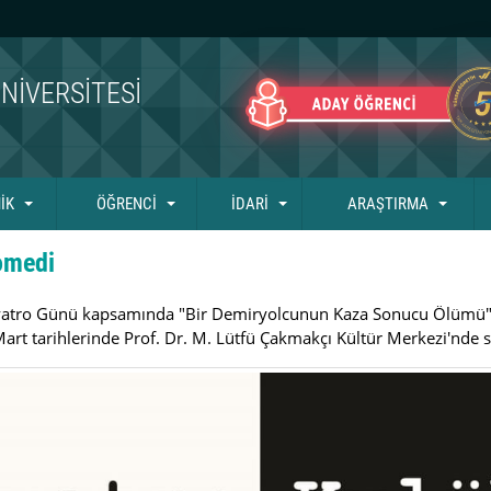
NIVERSITESI
İK
ÖĞRENCİ
İDARİ
ARAŞTIRMA
omedi
yatro Günü kapsamında "Bir Demiryolcunun Kaza Sonucu Ölümü" a
Mart tarihlerinde Prof. Dr. M. Lütfü Çakmakçı Kültür Merkezi'nde