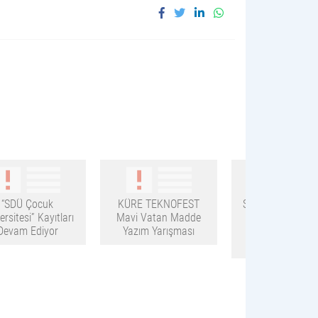
“SDÜ Çocuk
KÜRE TEKNOFEST
Sürekli İşçi Alımı 
ersitesi” Kayıtları
Mavi Vatan Madde
Hükümlü/TMY) İ
Devam Ediyor
Yazım Yarışması
Mülakat Sonuçl
Açıklandı