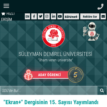
Ana Sayfa
HIZLI
ÜNİVERSİTEMİZ
EN
Rektöre Sor
ERİŞİM
AKADEMİK
ÖĞRENCİ
İDARİ
SÜLEYMAN DEMIREL ÜNIVERSITESI
ARAŞTIRMA
"İlham veren üniversite"
HASTANELER
INTERNATIONAL
"Ekran+" Dergisinin 15. Sayısı Yayımlandı