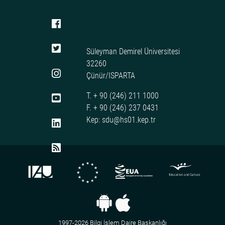
Süleyman Demirel Üniversitesi
32260
Çünür/ISPARTA
T. + 90 (246) 211 1000
F. + 90 (246) 237 0431
Kep: sdu@hs01.kep.tr
1997-2026 Bilgi İşlem Daire Başkanlığı