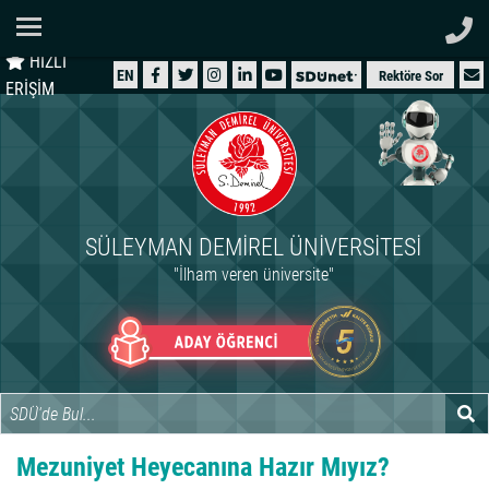
Ana Sayfa
HIZLI
ÜNİVERSİTEMİZ
EN
Rektöre Sor
ERİŞİM
AKADEMİK
ÖĞRENCİ
İDARİ
SÜLEYMAN DEMIREL ÜNIVERSITESI
ARAŞTIRMA
"İlham veren üniversite"
HASTANELER
INTERNATIONAL
Mezuniyet Heyecanına Hazır Mıyız?