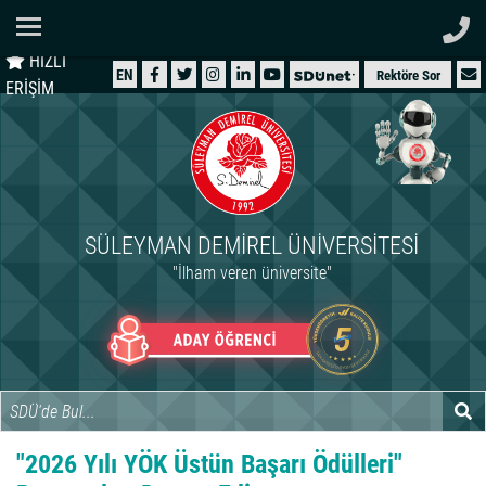
Ana Sayfa
HIZLI
ÜNİVERSİTEMİZ
EN
Rektöre Sor
ERİŞİM
AKADEMİK
ÖĞRENCİ
İDARİ
SÜLEYMAN DEMIREL ÜNIVERSITESI
ARAŞTIRMA
"İlham veren üniversite"
HASTANELER
INTERNATIONAL
"2026 Yılı YÖK Üstün Başarı Ödülleri"