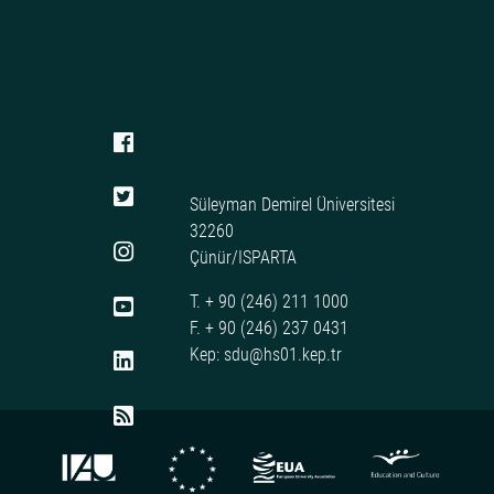
Süleyman Demirel Üniversitesi
32260
Çünür/ISPARTA
T. + 90 (246) 211 1000
F. + 90 (246) 237 0431
Kep: sdu@hs01.kep.tr