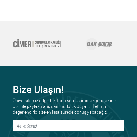
Bize Ulaşın!
Üniversitemizle ilgili her türlü soru, sorun ve görüşlerinizi
bizimle paylaşmanızdan mutluluk duyarız. İletinizi
değerlendirip size en kısa sürede dönüş yapacağız.