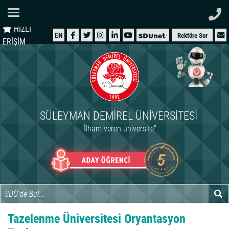
Ana Sayfa
HIZLI
ÜNİVERSİTEMİZ
EN
Rektöre Sor
ERİŞİM
AKADEMİK
ÖĞRENCİ
İDARİ
SÜLEYMAN DEMIREL ÜNIVERSITESI
ARAŞTIRMA
"İlham veren üniversite"
HASTANELER
INTERNATIONAL
Tazelenme Üniversitesi Oryantasyon