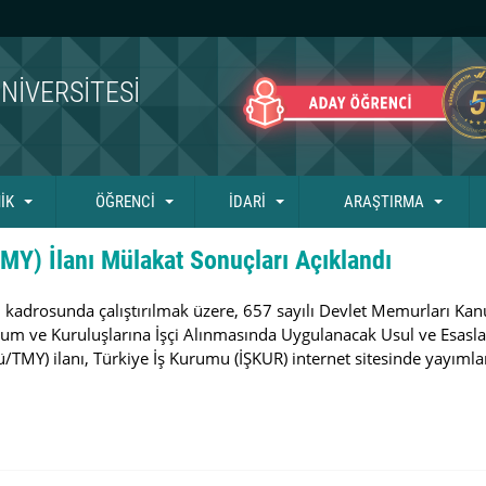
NIVERSITESI
İK
ÖĞRENCİ
İDARİ
ARAŞTIRMA
TMY) İlanı Mülakat Sonuçları Açıklandı
ğı kadrosunda çalıştırılmak üzere, 657 sayılı Devlet Memurları Ka
um ve Kuruluşlarına İşçi Alınmasında Uygulanacak Usul ve Esasl
ümlü/TMY) ilanı, Türkiye İş Kurumu (İŞKUR) internet sitesinde yayı