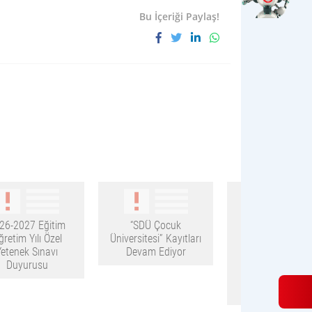
Bu İçeriği Paylaş!
26-2027 Eğitim
“SDÜ Çocuk
2026-2027 Eği
ğretim Yılı Özel
Üniversitesi” Kayıtları
Öğretim Yılı T
Yetenek Sınavı
Devam Ediyor
Fakültesi
Duyurusu
Kurumlararası Y
Geçiş Başvur
Sonuçları