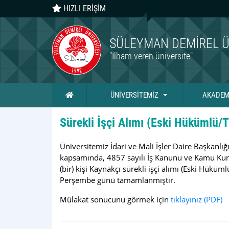
HIZLI ERİŞİM
SÜLEYMAN DEMIREL Ü
"İlham veren üniversite"
Ana Sayfa
ÜNİVERSİTEMİZ
AKADEM
Sürekli İşçi Alımı (Eski Hükümlü/
Üniversitemiz İdari ve Mali İşler Daire Başkanlı
kapsamında, 4857 sayılı İş Kanunu ve Kamu Kur
(bir) kişi Kaynakçı sürekli işçi alımı (Eski Hük
Perşembe günü tamamlanmıştır.
Mülakat sonucunu görmek için
tıklayınız
(PDF)