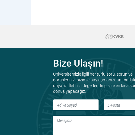
Bize Ulaşın!
Üniversitemizle ilgili her türlü soru, sorun ve
görüşlerinizi bizimle paylaşmanızdan mutlul
duyarız. İletinizi değerlendirip size en kısa s
dönüş yapacağız.