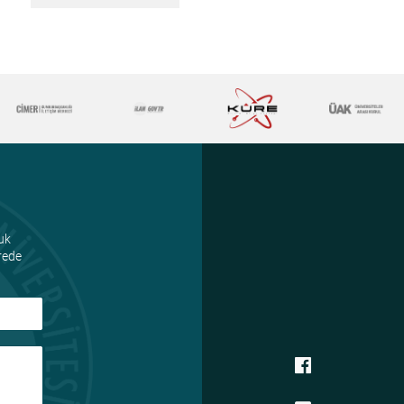
uk
ürede