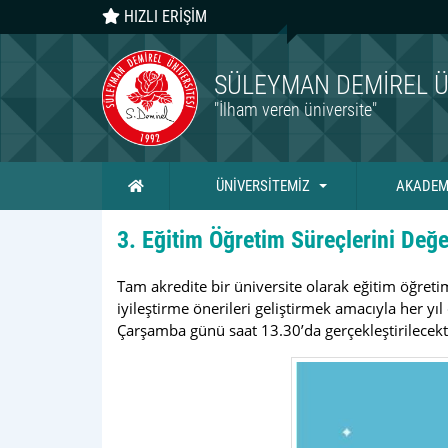
HIZLI ERİŞİM
SÜLEYMAN DEMIREL Ü
"İlham veren üniversite"
Ana Sayfa
ÜNİVERSİTEMİZ
AKADEM
3. Eğitim Öğretim Süreçlerini Değ
Tam akredite bir üniversite olarak eğitim öğret
iyileştirme önerileri geliştirmek amacıyla her 
Çarşamba günü saat 13.30’da gerçekleştirilecekti