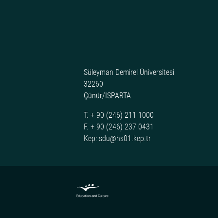
Süleyman Demirel Üniversitesi
32260
Çünür/ISPARTA
T. + 90 (246) 211 1000
F. + 90 (246) 237 0431
Kep: sdu@hs01.kep.tr