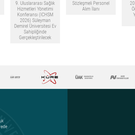
9. Uluslararası Sağlık
Sözleşmeli Personel
20
Hizmetleri Yönetimi
Alım İlanı
Ö
Konferansı (ICHSM
2026) Süleyman
Demirel Üniversitesi Ev
Sahipliğinde
Gerçekleştirilecek
uk
ürede