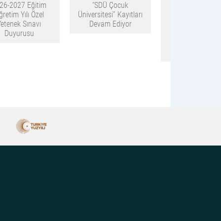
26-2027 Eğitim
“SDÜ Çocuk
2026-2027 Eği
ğretim Yılı Özel
Üniversitesi” Kayıtları
Öğretim Yılı T
Yetenek Sınavı
Devam Ediyor
Fakültesi
Duyurusu
Kurumlararası Y
Geçiş Başvur
Sonuçları