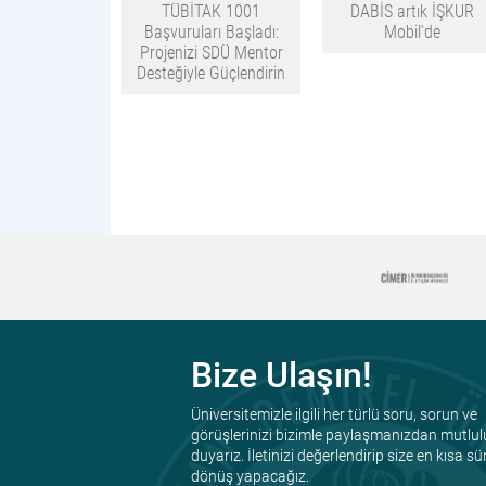
TÜBİTAK 1001
DABİS artık İŞKUR
Başvuruları Başladı:
Mobil'de
Projenizi SDÜ Mentor
Desteğiyle Güçlendirin
Bize Ulaşın!
Üniversitemizle ilgili her türlü soru, sorun ve
görüşlerinizi bizimle paylaşmanızdan mutlul
duyarız. İletinizi değerlendirip size en kısa s
dönüş yapacağız.