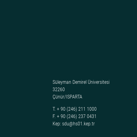
Süleyman Demirel Üniversitesi
32260
Çünür/ISPARTA
T. + 90 (246) 211 1000
F. + 90 (246) 237 0431
Kep: sdu@hs01.kep.tr