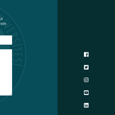
uk
ürede