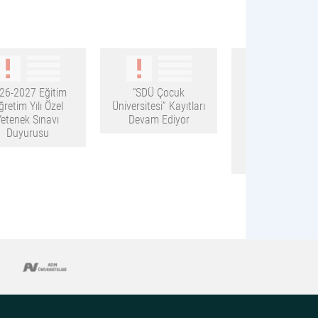
26-2027 Eğitim
“SDÜ Çocuk
2026-2027 Eği
ğretim Yılı Özel
Üniversitesi” Kayıtları
Öğretim Yılı T
Yetenek Sınavı
Devam Ediyor
Fakültesi
Duyurusu
Kurumlararası Y
Geçiş Başvur
Sonuçları