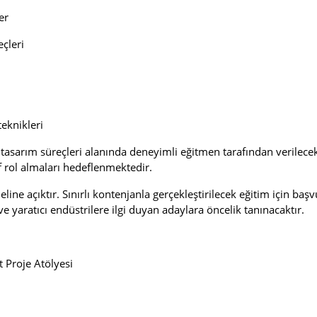
er
çleri
eknikleri
i tasarım süreçleri alanında deneyimli eğitmen tarafından verilecekti
f rol almaları hedeflenmektedir.
ne açıktır. Sınırlı kontenjanla gerçekleştirilecek eğitim için başv
e yaratıcı endüstrilere ilgi duyan adaylara öncelik tanınacaktır.
t Proje Atölyesi