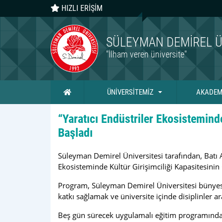
HIZLI ERİŞİM
SÜLEYMAN DEMIREL Ü
"İlham veren üniversite"
Ana Sayfa
ÜNİVERSİTEMİZ
AKADEM
“Yaratıcı Endüstriler Ekosisteminde
Başladı
Süleyman Demirel Üniversitesi tarafından, Batı
Ekosisteminde Kültür Girişimciliği Kapasitesinin 
Program, Süleyman Demirel Üniversitesi bünyesinde 
katkı sağlamak ve üniversite içinde disiplinler 
Beş gün sürecek uygulamalı eğitim programında a