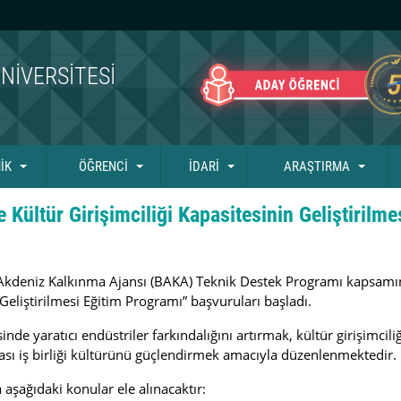
NIVERSITESI
İK
ÖĞRENCİ
İDARİ
ARAŞTIRMA
 Kültür Girişimciliği Kapasitesinin Geliştirilm
 Akdeniz Kalkınma Ajansı (BAKA) Teknik Destek Programı kapsamın
Geliştirilmesi Eğitim Programı” başvuruları başladı.
yaratıcı endüstriler farkındalığını artırmak, kültür girişimciliği 
arası iş birliği kültürünü güçlendirmek amacıyla düzenlenmektedir.
şağıdaki konular ele alınacaktır: