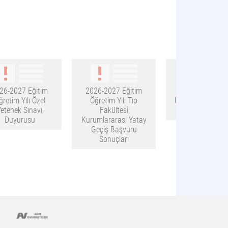
26-2027 Eğitim
2026-2027 Eğitim
“SDÜ Çocuk
ğretim Yılı Özel
Öğretim Yılı Tıp
Üniversitesi” Kayı
Yetenek Sınavı
Fakültesi
Devam Ediyo
Duyurusu
Kurumlararası Yatay
Geçiş Başvuru
Sonuçları