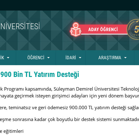
NIVERSITESI
İK
ÖĞRENCİ
İDARİ
ARAŞTIRMA
 900 Bin TL Yatırım Desteği
ek Programı kapsamında, Süleyman Demirel Üniversitesi Teknoloj
ni hayata geçirmek isteyen girişimci adayları için yeni dönem başvu
re, teminatsız ve geri ödemesiz 900.000 TL yatırım desteği sağl
eşme sonrasına kadar çok boyutlu bir destek sistemi sunmaktadır
e eğitimleri