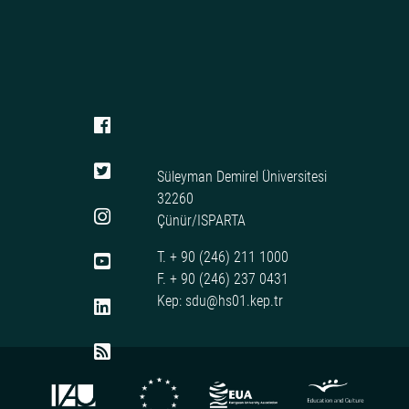
Süleyman Demirel Üniversitesi
32260
Çünür/ISPARTA
T. + 90 (246) 211 1000
F. + 90 (246) 237 0431
Kep: sdu@hs01.kep.tr