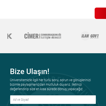
Bize Ulaşın!
Üniversitemizle ilgili her türlü soru, sorun ve görüşlerinizi
bizimle paylaşmanızdan mutluluk duyarız. İletinizi
değerlendirip size en kısa sürede dönüş yapacağız.