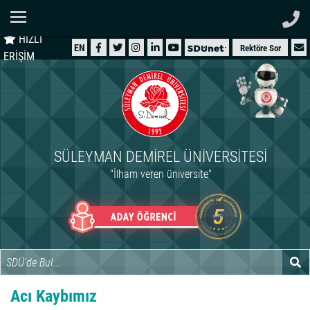
Ana Sayfa
HIZLI
ÜNİVERSİTEMİZ
EN
Rektöre Sor
ERİŞİM
AKADEMİK
ÖĞRENCİ
İDARİ
SÜLEYMAN DEMIREL ÜNIVERSITESI
ARAŞTIRMA
"İlham veren üniversite"
HASTANELER
INTERNATIONAL
Acı Kaybımız