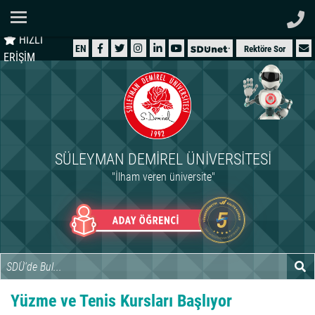
Ana Sayfa
HIZLI
ÜNİVERSİTEMİZ
EN
Rektöre Sor
ERİŞİM
AKADEMİK
ÖĞRENCİ
İDARİ
SÜLEYMAN DEMIREL ÜNIVERSITESI
ARAŞTIRMA
"İlham veren üniversite"
HASTANELER
INTERNATIONAL
Yüzme ve Tenis Kursları Başlıyor