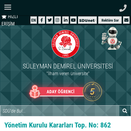
Ana Sayfa
HIZLI
ÜNİVERSİTEMİZ
EN
Rektöre Sor
ERİŞİM
AKADEMİK
ÖĞRENCİ
İDARİ
SÜLEYMAN DEMIREL ÜNIVERSITESI
ARAŞTIRMA
"İlham veren üniversite"
HASTANELER
INTERNATIONAL
Yönetim Kurulu Kararları Top. No: 862