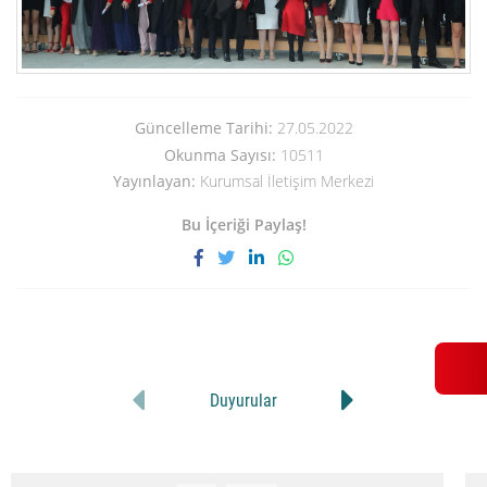
Güncelleme Tarihi:
27.05.2022
Okunma Sayısı:
10511
Yayınlayan:
Kurumsal İletişim Merkezi
Bu İçeriği Paylaş!
Duyurular