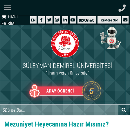
Ana Sayfa
HIZLI
ÜNİVERSİTEMİZ
EN
Rektöre Sor
ERİŞİM
AKADEMİK
ÖĞRENCİ
İDARİ
SÜLEYMAN DEMIREL ÜNIVERSITESI
ARAŞTIRMA
"İlham veren üniversite"
HASTANELER
INTERNATIONAL
Mezuniyet Heyecanına Hazır Mısınız?