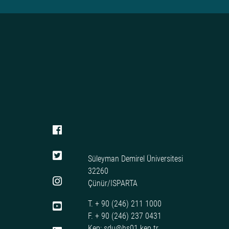
Süleyman Demirel Üniversitesi
32260
Çünür/ISPARTA
T. + 90 (246) 211 1000
F. + 90 (246) 237 0431
Kep: sdu@hs01.kep.tr