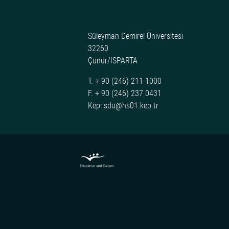
Süleyman Demirel Üniversitesi
32260
Çünür/ISPARTA
T. + 90 (246) 211 1000
F. + 90 (246) 237 0431
Kep: sdu@hs01.kep.tr