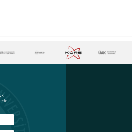
uk
ürede