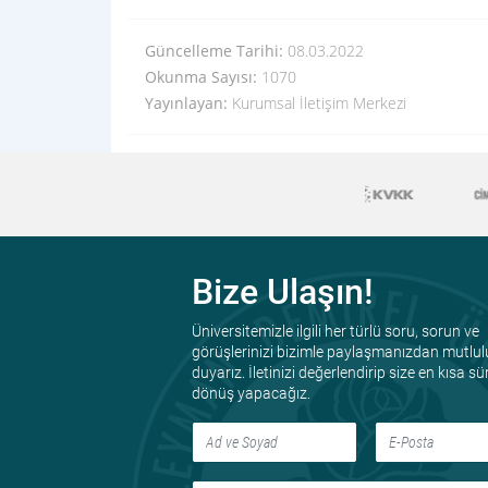
Güncelleme Tarihi:
08.03.2022
Okunma Sayısı:
1070
Yayınlayan:
Kurumsal İletişim Merkezi
Bize Ulaşın!
Üniversitemizle ilgili her türlü soru, sorun ve
görüşlerinizi bizimle paylaşmanızdan mutlul
duyarız. İletinizi değerlendirip size en kısa s
dönüş yapacağız.