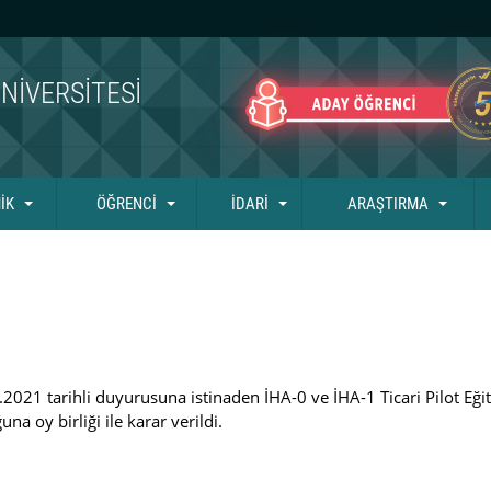
NIVERSITESI
İK
ÖĞRENCİ
İDARİ
ARAŞTIRMA
021 tarihli duyurusuna istinaden İHA-0 ve İHA-1 Ticari Pilot Eğit
na oy birliği ile karar verildi.