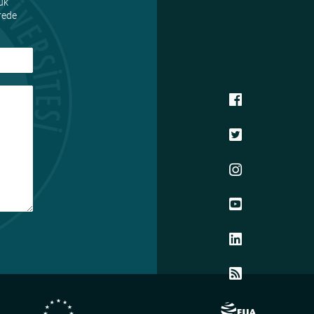
uk
ürede