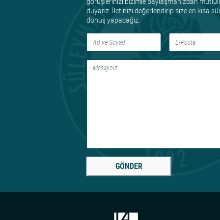
görüşlerinizi bizimle paylaşmanızdan mutlul
duyarız. İletinizi değerlendirip size en kısa s
dönüş yapacağız.
GÖNDER