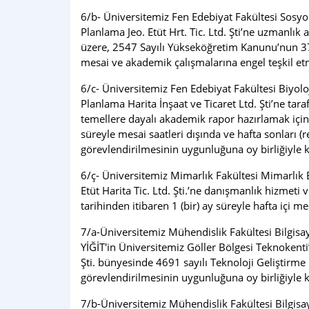
6/b- Üniversitemiz Fen Edebiyat Fakültesi Sosy
Planlama Jeo. Etüt Hrt. Tic. Ltd. Şti’ne uzmanlı
üzere, 2547 Sayılı Yükseköğretim Kanunu’nun 37 n
mesai ve akademik çalışmalarına engel teşkil et
6/c- Üniversitemiz Fen Edebiyat Fakültesi Biyo
Planlama Harita İnşaat ve Ticaret Ltd. Şti’ne t
temellere dayalı akademik rapor hazırlamak için
süreyle mesai saatleri dışında ve hafta sonları
görevlendirilmesinin uygunluğuna oy birliğiyle ka
6/ç- Üniversitemiz Mimarlık Fakültesi Mimarlık
Etüt Harita Tic. Ltd. Şti.’ne danışmanlık hizm
tarihinden itibaren 1 (bir) ay süreyle hafta içi m
7/a-Üniversitemiz Mühendislik Fakültesi Bilgisa
YİĞİT'in Üniversitemiz Göller Bölgesi Teknokenti’
Şti. bünyesinde 4691 sayılı Teknoloji Geliştir
görevlendirilmesinin uygunluğuna oy birliğiyle ka
7/b-Üniversitemiz Mühendislik Fakültesi Bilgis