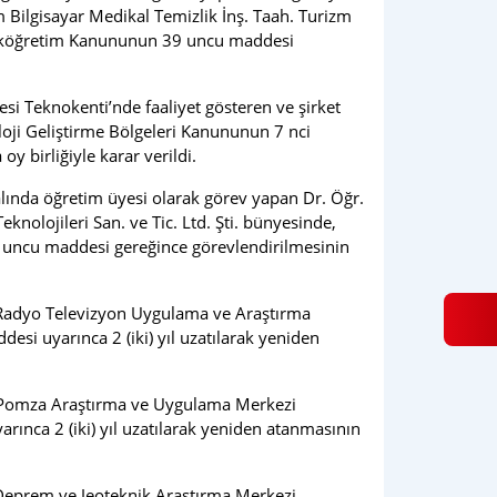
 Bilgisayar Medikal Temizlik İnş. Taah. Turizm
ükseköğretim Kanununun 39 uncu maddesi
i Teknokenti’nde faaliyet gösteren ve şirket
oloji Geliştirme Bölgeleri Kanununun 7 nci
birliğiyle karar verildi.
ında öğretim üyesi olarak görev yapan Dr. Öğr.
knolojileri San. ve Tic. Ltd. Şti. bünyesinde,
9 uncu maddesi gereğince görevlendirilmesinin
 Radyo Televizyon Uygulama ve Araştırma
i uyarınca 2 (iki) yıl uzatılarak yeniden
a Pomza Araştırma ve Uygulama Merkezi
nca 2 (iki) yıl uzatılarak yeniden atanmasının
 Deprem ve Jeoteknik Araştırma Merkezi