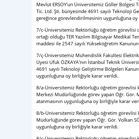
Mevlüt ERSOY'un Üniversitemiz Göller Bölgesi Tek
Tic. Ltd. Şti. bünyesinde 4691 sayılı Teknoloj
gereğince görevlendirilmesinin uygunluğuna oy bi
7/c-Üniversitemiz Rektörlüğü öğretim görevlisi
ortağı olduğu TER Yazılım Bilgisayar Medikal Tem
maddesi ile 2547 sayılı Yükseköğretim Kanununu
7/ç-Üniversitemiz Mühendislik Fakültesi Elektr
Üyesi Ufuk ÖZKAYA'nın İstanbul Teknik Üniversites
4691 sayılı Teknoloji Geliştirme Bölgeleri Kan
uygunluğuna oy birliğiyle karar verildi.
8/a-Üniversitemiz Rektörlüğü öğretim görevlis
Merkezi Müdürlüğünde görev yapan Öğr. Gör. Meh
atanmasının uygunluğuna oy birliğiyle karar veri
8/b-Üniversitemiz Rektörlüğü öğretim görevlis
Müdürlüğünde görev yapan Öğr. Gör. Volkan SÖNM
uygunluğuna oy birliğiyle karar verildi.
8/c-Üniversitemiz Rektörlüğü öğretim görevlis