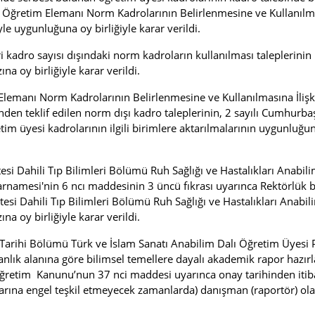
Öğretim Elemanı Norm Kadrolarının Belirlenmesine ve Kullanılmas
liyle uygunluğuna oy birliğiyle karar verildi.
ri kadro sayısı dışındaki norm kadroların kullanılması taleplerinin
 oy birliğiyle karar verildi.
lemanı Norm Kadrolarının Belirlenmesine ve Kullanılmasına İliş
inden teklif edilen norm dışı kadro taleplerinin, 2 sayılı Cumhur
retim üyesi kadrolarının ilgili birimlere aktarılmalarının uygunl
tesi Dahili Tıp Bilimleri Bölümü Ruh Sağlığı ve Hastalıkları Anabi
arnamesi'nin 6 ncı maddesinin 3 üncü fıkrası uyarınca Rektörlük
tesi Dahili Tıp Bilimleri Bölümü Ruh Sağlığı ve Hastalıkları Anab
 oy birliğiyle karar verildi.
t Tarihi Bölümü Türk ve İslam Sanatı Anabilim Dalı Öğretim Üyesi
zmanlık alanına göre bilimsel temellere dayalı akademik rapor hazı
öğretim Kanunu’nun 37 nci maddesi uyarınca onay tarihinden itibar
larına engel teşkil etmeyecek zamanlarda) danışman (raportör) ol