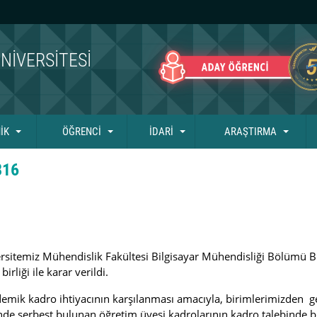
NIVERSITESI
İK
ÖĞRENCİ
İDARİ
ARAŞTIRMA
816
emiz Mühendislik Fakültesi Bilgisayar Mühendisliği Bölümü Bil
liği ile karar verildi.
emik kadro ihtiyacının karşılanması amacıyla, birimlerimizden gel
e serbest bulunan öğretim üyesi kadrolarının kadro talebinde b