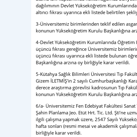
dağılımının Devlet Yükseköğretim Kurumlarında 
altıncı fıkrası uyarınca ekli listede belirtilen şek
3-Üniversitemiz birimlerinden teklif edilen asga
konunun Yükseköğretim Kurulu Başkanlığına arzına
4-Devlet Yükseköğretim Kurumlarında Öğretim E
üçüncü fıkrası gereğince Üniversitemiz birimler
üçüncü fıkrası uyarınca ekli listede bulunan öğ
Başkanlığına arzına oy birliğiyle karar verildi.
5-Kütahya Sağlık Bilimleri Üniversitesi Tıp Fakül
Gizem İLETMİŞ'in 2 sayılı Cumhurbaşkanlığı Kar
derece araştırma görevlisi kadrosunun Tıp Fakül
konunun Yükseköğretim Kurulu Başkanlığına arzına
6/a- Üniversitemiz Fen Edebiyat Fakültesi Sana
Şahin Planlama Jeo. Etüt Hrt. Tic. Ltd. Şti’ne u
ilgili çalışma yapmak üzere, 2547 Sayılı Yüksek
hafta sonları (resmi mesai ve akademik çalışma
birliğiyle karar verildi.