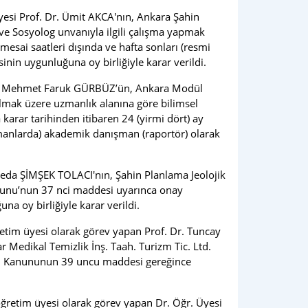
esi Prof. Dr. Ümit AKCA'nın, Ankara Şahin
 ve Sosyolog unvanıyla ilgili çalışma yapmak
esai saatleri dışında ve hafta sonları (resmi
nin uygunluğuna oy birliğiyle karar verildi.
. Dr. Mehmet Faruk GÜRBÜZ’ün, Ankara Modül
almak üzere uzmanlık alanına göre bilimsel
arar tarihinden itibaren 24 (yirmi dört) ay
amanlarda) akademik danışman (raportör) olarak
Seda ŞİMŞEK TOLACI'nın, Şahin Planlama Jeolojik
anunu’nun 37 nci maddesi uyarınca onay
una oy birliğiyle karar verildi.
etim üyesi olarak görev yapan Prof. Dr. Tuncay
r Medikal Temizlik İnş. Taah. Turizm Tic. Ltd.
tim Kanununun 39 uncu maddesi gereğince
ğretim üyesi olarak görev yapan Dr. Öğr. Üyesi