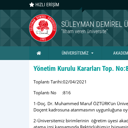
HIZLI ERİŞİM
SÜLEYMAN DEMIREL Ü
"İlham veren üniversite"
Ana Sayfa
ÜNİVERSİTEMİZ
AKADEM
Yönetim Kurulu Kararları Top. No:
Toplantı Tarihi:02/04/2021
Toplantı No :816
1-Doç. Dr. Muhammed Maruf ÖZTÜRK’ün Üniversit
Doçent kadrosuna atanmasının uygunluğuna oy bir
2-Üniversitemiz birimlerinin öğretim üyesi akad
atama izni kapsamında Rektörlüğümüz bünyesind