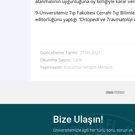
atanmasının uygunluğuna oy birliğiyle karar veri
9-Üniversitemiz Tıp Fakültesi Cerrahi Tıp Biliml
editörlüğünü yaptığı
“Ortopedi ve Travmatoloji 
Güncelleme Tarihi:
27.09.2021
Okunma Sayısı:
1209
Yayınlayan:
Kurumsal İletişim Merkezi
Bize Ulaşın!
Üniversitemizle ilgili her türlü soru, sorun ve