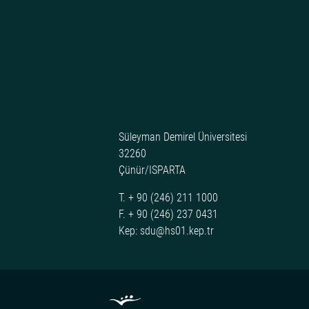
Süleyman Demirel Üniversitesi
32260
Çünür/ISPARTA
T. + 90 (246) 211 1000
F. + 90 (246) 237 0431
Kep: sdu@hs01.kep.tr