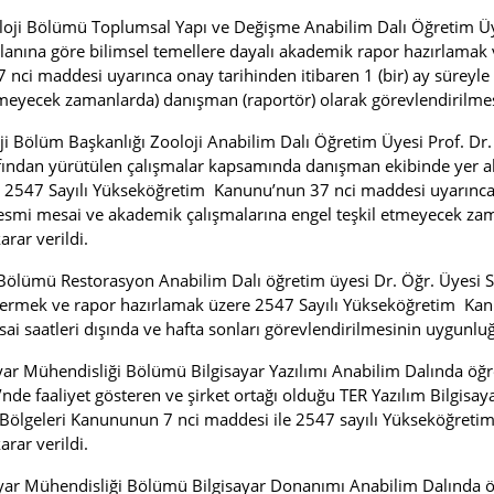
oloji Bölümü Toplumsal Yapı ve Değişme Anabilim Dalı Öğretim Üy
k alanına göre bilimsel temellere dayalı akademik rapor hazırlamak
ci maddesi uyarınca onay tarihinden itibaren 1 (bir) ay süreyle m
meyecek zamanlarda) danışman (raportör) olarak görevlendirilmesi
loji Bölüm Başkanlığı Zooloji Anabilim Dalı Öğretim Üyesi Prof
arafından yürütülen çalışmalar kapsamında danışman ekibinde yer 
 2547 Sayılı Yükseköğretim Kanunu’nun 37 nci maddesi uyarınca k
 (resmi mesai ve akademik çalışmalarına engel teşkil etmeyecek z
rar verildi.
 Bölümü Restorasyon Anabilim Dalı öğretim üyesi Dr. Öğr. Üyesi 
eti vermek ve rapor hazırlamak üzere 2547 Sayılı Yükseköğretim K
esai saatleri dışında ve hafta sonları görevlendirilmesinin uygunluğ
yar Mühendisliği Bölümü Bilgisayar Yazılımı Anabilim Dalında öğr
nde faaliyet gösteren ve şirket ortağı olduğu TER Yazılım Bilgisaya
me Bölgeleri Kanununun 7 nci maddesi ile 2547 sayılı Yükseköğre
rar verildi.
ayar Mühendisliği Bölümü Bilgisayar Donanımı Anabilim Dalında ö