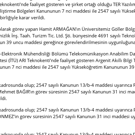
nokenti’nde faaliyet gösteren ve şirket ortağı olduğu TER Yazılım
i Geliştirme Bölgeleri Kanununun 7 nci maddesi ile 2547 sayılı Y
rliğiyle karar verildi.
 olarak görev yapan Hamit ARMAĞAN'ın Üniversitemiz Göller Bölges
izlik İnş. Taah. Turizm Tic. Ltd. Şti. bünyesinde 4691 sayılı Tekn
n 39 uncu maddesi gereğince görevlendirilmesinin uygunluğuna oy 
ik-Elektronik Mühendisliği Bölümü Telekomünikasyon Anabilim Dal
i (İTÜ) ARI Teknokenti’nde faaliyet gösteren Argenit Akıllı Bilgi Te
ununun 7 nci maddesi ile 2547 sayılı Yükseköğretim Kanununun 3
i kadrosunda olup; 2547 sayılı Kanunun 13/b-4 maddesi uyarınca
met BAĞIR’ın görev süresinin 2547 sayılı Kanunun 31 inci maddes
ldi.
i kadrosunda olup; 2547 sayılı Kanunun 13/b-4 maddesi uyarınc
EZ’in görev süresinin 2547 sayılı Kanunun 31 inci maddesi uyarı
i kadrosunda olup; 2547 sayılı Kanunun 13/b-4 maddesi uyarınca