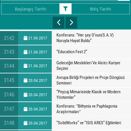
Konferans: “Her şey O’nun(S.A.V)
3142
21.04.2017
Nuruyla Hayat Buldu”
3143
“Education Fest 2”
21.04.2017
Geleceğin Meslekleri Ve Akılcı Kariyer
3144
21.04.2017
Seçimi
Avrupa Birliği Projeleri ve Proje Döngüsü
3145
20.04.2017
Semineri
“Peyzaj Mimarisinde Klasik ve Modern
3146
20.04.2017
Yöntemler”
Konferans: "Bithynia ve Paphlagonia
3147
20.04.2017
Araştırmaları"
3148
“SolidWorks” ve “ISIS ARES” Eğitimleri
20.04.2017