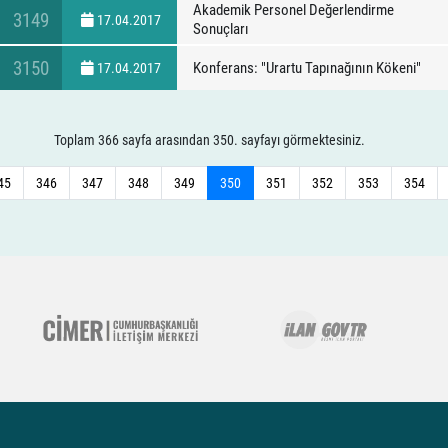
Akademik Personel Değerlendirme
3149
17.04.2017
Sonuçları
3150
Konferans: "Urartu Tapınağının Kökeni"
17.04.2017
Toplam 366 sayfa arasından 350. sayfayı görmektesiniz.
45
346
347
348
349
350
351
352
353
354