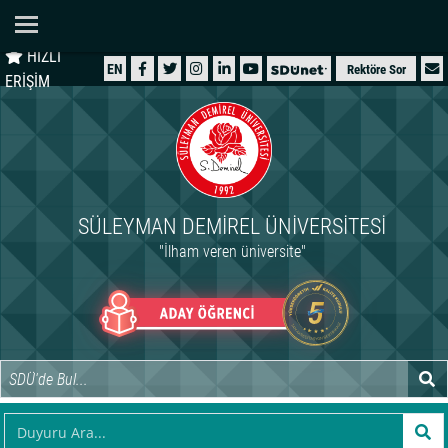
Ana Sayfa
HIZLI
ÜNİVERSİTEMİZ
EN
Rektöre Sor
ERİŞİM
AKADEMİK
ÖĞRENCİ
İDARİ
SÜLEYMAN DEMIREL ÜNIVERSITESI
ARAŞTIRMA
"İlham veren üniversite"
HASTANELER
INTERNATIONAL