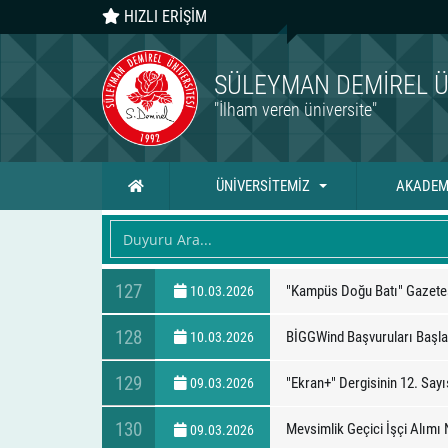
HIZLI ERİŞİM
SÜLEYMAN DEMIREL Ü
"İlham veren üniversite"
Ana Sayfa
ÜNİVERSİTEMİZ
AKADEM
127
"Kampüs Doğu Batı" Gazetes
10.03.2026
128
BİGGWind Başvuruları Başla
10.03.2026
129
"Ekran+" Dergisinin 12. Sayı
09.03.2026
130
Mevsimlik Geçici İşçi Alımı
09.03.2026