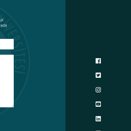
uk
ürede