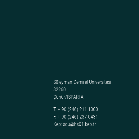
Süleyman Demirel Üniversitesi
32260
Çünür/ISPARTA
T. + 90 (246) 211 1000
F. + 90 (246) 237 0431
Kep: sdu@hs01.kep.tr