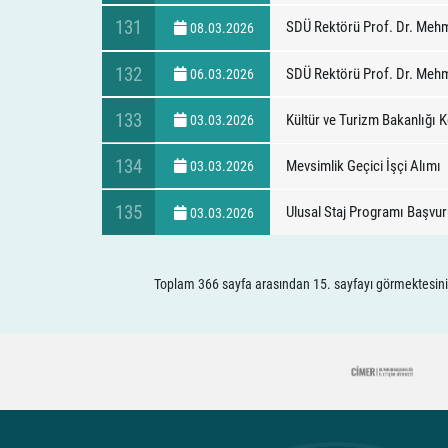
131
SDÜ Rektörü Prof. Dr. Mehme
08.03.2026
132
SDÜ Rektörü Prof. Dr. Mehme
06.03.2026
133
Kültür ve Turizm Bakanlığı
03.03.2026
134
Mevsimlik Geçici İşçi Alımı
03.03.2026
135
Ulusal Staj Programı Başvur
03.03.2026
Toplam 366 sayfa arasından 15. sayfayı görmektesini