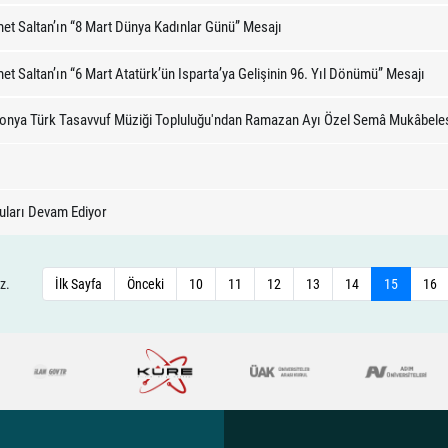
t Saltan’ın “8 Mart Dünya Kadınlar Günü” Mesajı
t Saltan’ın “6 Mart Atatürk’ün Isparta’ya Gelişinin 96. Yıl Dönümü” Mesajı
 Konya Türk Tasavvuf Müziği Topluluğu'ndan Ramazan Ayı Özel Semâ Mukâbele
uları Devam Ediyor
z.
İlk Sayfa
Önceki
10
11
12
13
14
15
16